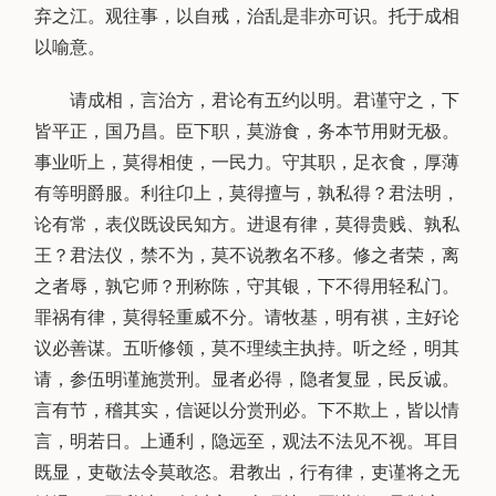
弃之江。观往事，以自戒，治乱是非亦可识。托于成相
以喻意。
请成相，言治方，君论有五约以明。君谨守之，下
皆平正，国乃昌。臣下职，莫游食，务本节用财无极。
事业听上，莫得相使，一民力。守其职，足衣食，厚薄
有等明爵服。利往卬上，莫得擅与，孰私得？君法明，
论有常，表仪既设民知方。进退有律，莫得贵贱、孰私
王？君法仪，禁不为，莫不说教名不移。修之者荣，离
之者辱，孰它师？刑称陈，守其银，下不得用轻私门。
罪祸有律，莫得轻重威不分。请牧基，明有祺，主好论
议必善谋。五听修领，莫不理续主执持。听之经，明其
请，参伍明谨施赏刑。显者必得，隐者复显，民反诚。
言有节，稽其实，信诞以分赏刑必。下不欺上，皆以情
言，明若日。上通利，隐远至，观法不法见不视。耳目
既显，吏敬法令莫敢恣。君教出，行有律，吏谨将之无