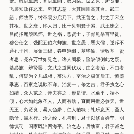
蹙。愚以重愚，闇以重闇，成为桀。世之灾，妒贤能，
飞廉知政任恶来。卑其志意，大其园圃高其台。武王
怒，师牧野，纣卒易乡启乃下。武王善之，封之于宋立
其祖。世之衰，谗人归，比干见刳箕子累。武王诛之，
吕尚招麾殷民怀。世之祸，恶贤士，子胥见杀百里徙。
穆公任之，强配五伯六卿施。世之愚，恶大儒，逆斥不
通孔子拘。展禽三绌，春申道缀，基毕输。请牧基，贤
者思，尧在万世如见之。谗人罔极，险陂倾侧此之疑。
基必施，辨贤罢，文武之道同伏戏，由之者治，不由者
乱，何疑为？凡成相，辨法方，至治之极复后王。慎墨
季惠，百家之说欺不详。治复一，修之吉，君子执之心
如结，众人贰之，谗夫弃之，形是诘。水至平，端不
倾，心术如此象圣人。人而有埶，直而用抴必参天。世
无王，穷贤良，暴人刍豢，仁人糟糠；礼乐息灭，圣人
隐伏，墨术行。治之经，礼与刑，君子以修百姓宁。明
德慎罚，国家既治四海平。治之志，后埶富，君子诚之