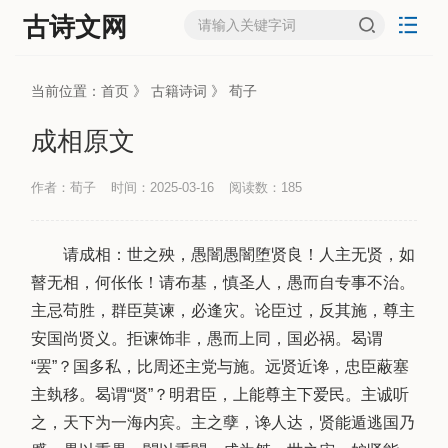
古诗文网
当前位置：
首页
》
古籍诗词
》
荀子
成相原文
作者：荀子
时间：2025-03-16
阅读数：
185
请成相：世之殃，愚闇愚闇堕贤良！人主无贤，如
瞽无相，何伥伥！请布基，慎圣人，愚而自专事不治。
主忌苟胜，群臣莫谏，必逢灾。论臣过，反其施，尊主
安国尚贤义。拒谏饰非，愚而上同，国必祸。曷谓
“罢”？国多私，比周还主党与施。远贤近谗，忠臣蔽塞
主埶移。曷谓“贤”？明君臣，上能尊主下爱民。主诚听
之，天下为一海内宾。主之孽，谗人达，贤能遁逃国乃