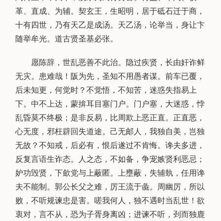
革、直成、为辅。契玄王，生昭明，居于砥石迁于商，
十有四世，乃有天乙是成汤。天乙汤，论举当，身让卞
随举牟光。道古贤圣基必张。
愿陈辞，世乱恶善不此治。隐过疾贤，长由奸诈鲜
无灾。患难哉！阪为先，圣知不用愚者谋。前车已覆，
后未知更，何觉时？不觉悟，不知苦，迷惑失指易上
下。中不上达，蒙揜耳目塞门户。门户塞，大迷惑，悖
乱昏莫不终极；是非反易，比周欺上恶正直。正直恶，
心无度，邪枉辟回失道途。己无邮人，我独自美，岂独
无故？不知戒，后必有，恨后遂过不肯悔。谗夫多进，
反复言语生诈态。人之态，不如备，争宠嫉贤利恶忌；
妒功毁贤，下歛党与上蔽匿。上壅蔽，失辅埶，任用谗
夫不能制。郭公长父之难，厉王流于彘。周幽厉，所以
败，不听规谏忠是害。嗟我何人，独不遇时当乱世！欲
衷对，言不从，恐为子胥身离凶；进谏不听，刭而独鹿