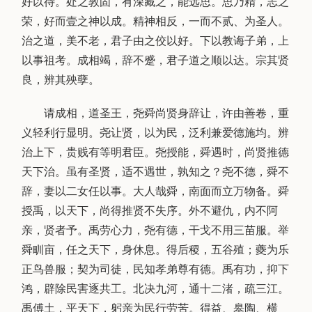
好以待。处之敦固，有深藏之，能远思。思乃精，志之
荣，好而壹之神以成。精神相反，一而不贰、为圣人。
治之道，美不老，君子由之佼以好。下以教诲子弟，上
以事祖考。成相竭，辞不蹙，君子道之顺以达。宗其贤
良，辨其殃孽。
请成相，道圣王，尧舜尚贤身辞让，许由善卷，重
义轻利行显明。尧让贤，以为民，泛利兼爱德施均。辨
治上下，贵贱有等明君臣。尧授能，舜遇时，尚贤推德
天下治。虽有圣贤，适不遇世，孰知之？尧不德，舜不
辞，妻以二女任以事。大人哉舜，南面而立万物备。舜
授禹，以天下，尚得推贤不失序。外不避仇，内不阿
亲，贤者予。禹劳心力，尧有德，干戈不用三苗服。举
舜甽亩，任之天下，身休息。得后稷，五谷殖；夔为乐
正鸟兽服；契为司徒，民知孝弟尊有德。禹有功，抑下
鸿，辟除民害逐共工。北决九河，通十二渚，疏三江。
禹傅土，平天下，躬亲为民行劳苦。得益、皋陶、横