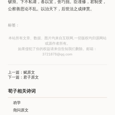
铍滑。下不私请，各以宜，舍巧拙。臣谨修，君制变，
公察善思论不乱。以治天下，后世法之成律贯。
标签：
本站所有文章、数据、图片均来自互联网,一切版权均归源网站
或源作者所有。
如果侵犯了你的权益请来信告知我们删除。邮箱：
3721878@qq.com
上一篇：
赋原文
下一篇：
君子原文
荀子相关诗词
劝学
尧问原文