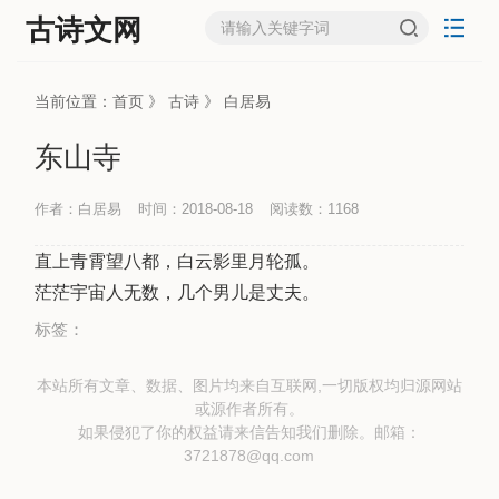
古诗文网
当前位置：
首页
》
古诗
》
白居易
东山寺
作者：白居易
时间：2018-08-18
阅读数：
1168
直上青霄望八都，白云影里月轮孤。
茫茫宇宙人无数，几个男儿是丈夫。
标签：
本站所有文章、数据、图片均来自互联网,一切版权均归源网站
或源作者所有。
如果侵犯了你的权益请来信告知我们删除。邮箱：
3721878@qq.com