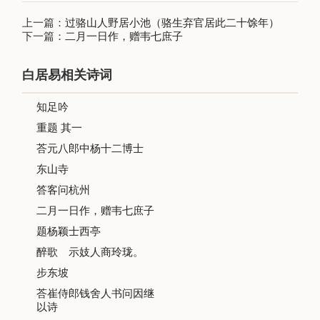
上一篇：
过骆山人野居小池（骆生弃官居此二十馀年）
下一篇：
二月一日作，赠韦七庶子
白居易相关诗词
知足吟
重题 其一
荅元八郎中杨十二博士
东山寺
答客问杭州
二月一日作，赠韦七庶子
题杨颖士西亭
醉歌 示妓人商玲珑。
步东坡
荅崔侍郎钱舍人书问因继
以诗